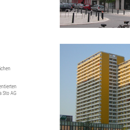
ächen
entierten
a Sto AG