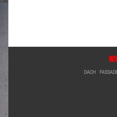
WI
DACH FASSAD