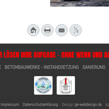
R LÖSEN IHRE AUFGABE - OHNE WENN UND A
E BETONBAUWERKE - INSTANDSETZUNG SANIERUNG 
Impressum
Datenschutzerklärung
Design:
ge-webdesign.de
Lo