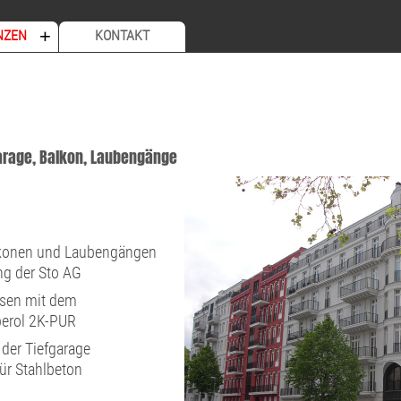
+
NZEN
KONTAKT
fgarage, Balkon, Laubengänge
lkonen und Laubengängen
ng der Sto AG
ssen mit dem
perol 2K-PUR
der Tiefgarage
ür Stahlbeton